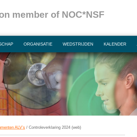
ation member of NOC*NSF
SCHAP
ORGANISATIE
WEDSTRIJDEN
KALENDER
umenten ALV’s
/
Controleverklaring 2024 (web)