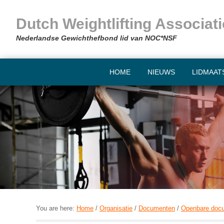
Skip
Skip
Skip
Skip
to
to
to
to
Dutch Weightlifting Associ
primary
main
primary
footer
Nederlandse Gewichthefbond lid van NOC*NSF
navigation
content
sidebar
HOME
NIEUWS
LIDMAAT
You are here:
Home
/
Organisatie
/
Documenten
/
Openbare doc