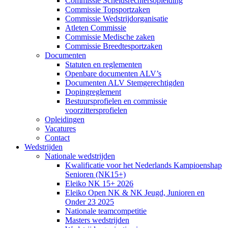
Commissie Scheidsrechtersopleiding
Commissie Topsportzaken
Commissie Wedstrijdorganisatie
Atleten Commissie
Commissie Medische zaken
Commissie Breedtesportzaken
Documenten
Statuten en reglementen
Openbare documenten ALV’s
Documenten ALV Stemgerechtigden
Dopingreglement
Bestuursprofielen en commissie
voorzittersprofielen
Opleidingen
Vacatures
Contact
Wedstrijden
Nationale wedstrijden
Kwalificatie voor het Nederlands Kampioenshap
Senioren (NK15+)
Eleiko NK 15+ 2026
Eleiko Open NK & NK Jeugd, Junioren en
Onder 23 2025
Nationale teamcompetitie
Masters wedstrijden