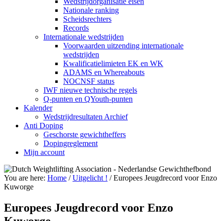
Wedstrijdorganisatie eisen
Nationale ranking
Scheidsrechters
Records
Internationale wedstrijden
Voorwaarden uitzending internationale
wedstrijden
Kwalificatielimieten EK en WK
ADAMS en Whereabouts
NOCNSF status
IWF nieuwe technische regels
Q-punten en QYouth-punten
Kalender
Wedstrijdresultaten Archief
Anti Doping
Geschorste gewichtheffers
Dopingreglement
Mijn account
You are here:
Home
/
Uitgelicht !
/
Europees Jeugdrecord voor Enzo
Kuworge
Europees Jeugdrecord voor Enzo
Kuworge