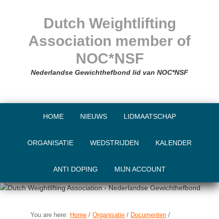
Skip
Skip
Skip
Skip
to
to
to
to
Dutch Weightlifting
primary
main
primary
footer
Association member of
navigation
content
sidebar
NOC*NSF
Nederlandse Gewichthefbond lid van NOC*NSF
HOME
NIEUWS
LIDMAATSCHAP
ORGANISATIE
WEDSTRIJDEN
KALENDER
ANTI DOPING
MIJN ACCOUNT
You are here:
Home
/
Organisatie
/
Documenten
/