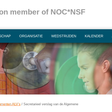
ation member of NOC*NSF
SCHAP
ORGANISATIE
WEDSTRIJDEN
KALENDER
umenten ALV’s
/
Secretarieel verslag van de Algemene