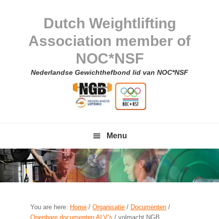
Skip
Skip
Skip
Skip
to
to
to
to
Dutch Weightlifting
primary
main
primary
footer
Association member of
navigation
content
sidebar
NOC*NSF
Nederlandse Gewichthefbond lid van NOC*NSF
Menu
You are here:
Home
/
Organisatie
/
Documenten
/
Openbare documenten ALV’s
/
volmacht NGB