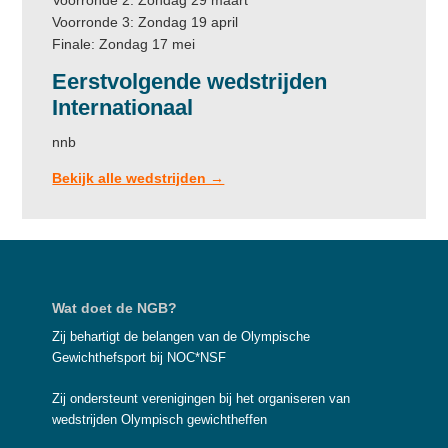
Voorronde 2: Zondag 29 maart
Voorronde 3: Zondag 19 april
Finale: Zondag 17 mei
Eerstvolgende wedstrijden
Internationaal
nnb
Bekijk alle wedstrijden →
Footer
Wat doet de NGB?
Zij behartigt de belangen van de Olympische
Gewichthefsport bij NOC*NSF
Zij ondersteunt verenigingen bij het organiseren van
wedstrijden Olympisch gewichtheffen