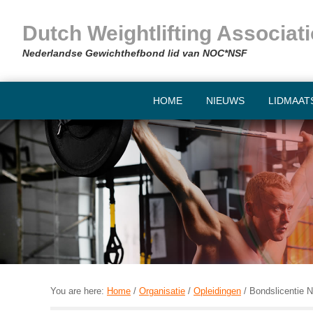
Skip
Skip
Skip
Skip
to
to
to
to
Dutch Weightlifting Associ
primary
main
primary
footer
Nederlandse Gewichthefbond lid van NOC*NSF
navigation
content
sidebar
HOME
NIEUWS
LIDMAAT
You are here:
Home
/
Organisatie
/
Opleidingen
/
Bondslicentie N