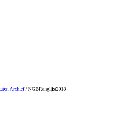
n
taten Archief
/
NGBRanglijst2018