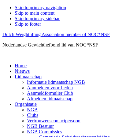
Skip to primary navigation
Skip to main content
Skip to primary sidebar
Skip to footer
Dutch Weightlifting Association member of NOC*NSF
Nederlandse Gewichthefbond lid van NOC*NSF
Home
Nieuws
Lidmaatschap
Informatie lidmaatschap NGB
Aanmelden voor Leden
Aanmeldformulier Club
Afmelden lidmaatschap
Organisatie
NGB
Clubs
Vertrouwenscontactpersoon
NGB Bestuur
NGB Commissies