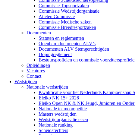
Commissie Scheidsrechtersopleiding
Commissie Topsportzaken
Commissie Wedstrijdorganisatie
Atleten Commissie
Commissie Medische zaken
Commissie Breedtesportzaken
Documenten
Statuten en reglementen
Openbare documenten ALV’s
Documenten ALV Stemgerechtigden
Dopingreglement
Bestuursprofielen en commissie voorzittersprofiele
Opleidingen
Vacatures
Contact
Wedstrijden
Nationale wedstrijden
Kwalificatie voor het Nederlands Kampioenshap 
Eleiko NK 15+ 2026
Eleiko Open NK & NK Jeugd, Junioren en Onder
Nationale teamcompetitie
Masters wedstrijden
Wedstrijdorganisatie eisen
Nationale ranking
Scheidsrechters