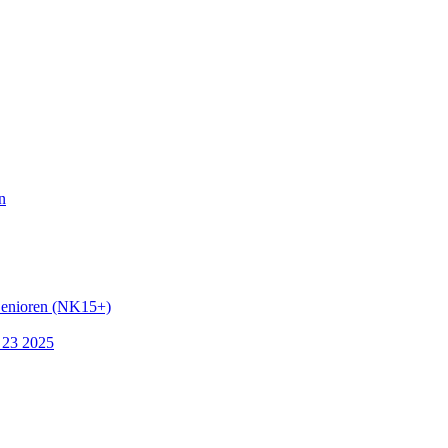
n
Senioren (NK15+)
 23 2025