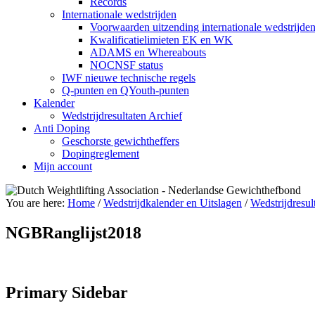
Records
Internationale wedstrijden
Voorwaarden uitzending internationale wedstrijde
Kwalificatielimieten EK en WK
ADAMS en Whereabouts
NOCNSF status
IWF nieuwe technische regels
Q-punten en QYouth-punten
Kalender
Wedstrijdresultaten Archief
Anti Doping
Geschorste gewichtheffers
Dopingreglement
Mijn account
You are here:
Home
/
Wedstrijdkalender en Uitslagen
/
Wedstrijdresul
NGBRanglijst2018
Primary Sidebar