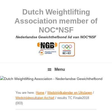
Skip
Skip
Skip
Skip
to
to
to
to
Dutch Weightlifting
primary
main
primary
footer
Association member of
navigation
content
sidebar
NOC*NSF
Nederlandse Gewichthefbond lid van NOC*NSF
Menu
You are here:
Home
/
Wedstrijdkalender en Uitslagen
/
Wedstrijdresultaten Archief
/
results TC Finale2018
(003)